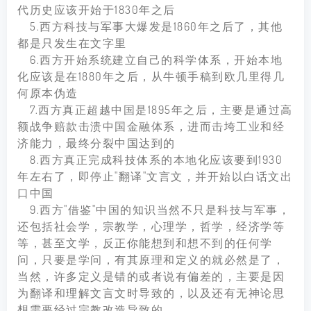
代历史应该开始于1830年之后
5.西方科技与军事大爆发是1860年之后了，其他
都是只发生在文字里
6.西方开始系统建立自己的科学体系，开始本地
化应该是在1880年之后，从牛顿手稿到欧几里得几
何原本伪造
7.西方真正超越中国是1895年之后，主要是通过高
额战争赔款击溃中国金融体系，进而击垮工业和经
济能力，最终分裂中国达到的
8.西方真正完成科技体系的本地化应该要到1930
年左右了，即停止"翻译"文言文，并开始以白话文出
口中国
9.西方"借鉴"中国的知识当然不只是科技与军事，
还包括社会学，宗教学，心理学，哲学，经济学等
等，甚至文学，反正你能想到和想不到的任何学
问，只要是学问，有其原理和定义的就必然是了，
当然，许多定义是错的或者说有偏差的，主要是因
为翻译和理解文言文时导致的，以及还有无神论思
想需要经过宗教改造导致的